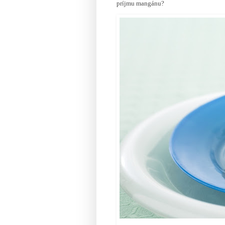
príjmu mangánu?