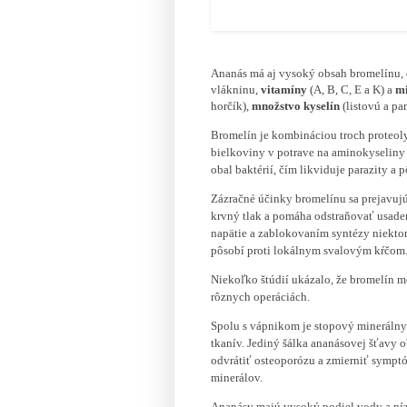
Ananás má aj vysoký obsah bromelínu, ď
vlákninu,
vitamíny
(A, B, C, E a K) a
mi
horčík),
množstvo kyselín
(listovú a pa
Bromelín je kombináciou troch proteol
bielkoviny v potrave na aminokyseliny 
obal baktérií, čím likviduje parazity a 
Zázračné účinky bromelínu sa prejavujú 
krvný tlak a pomáha odstraňovať usaden
napätie a zablokovaním syntézy niekto
pôsobí proti lokálnym svalovým kŕčom
Niekoľko štúdií ukázalo, že bromelín m
rôznych operáciách.
Spolu s vápnikom je stopový minerálny
tkanív. Jediný šálka ananásovej šťav
odvrátiť osteoporózu a zmierniť symptó
minerálov.
Ananásy majú vysoký podiel vody a nízk