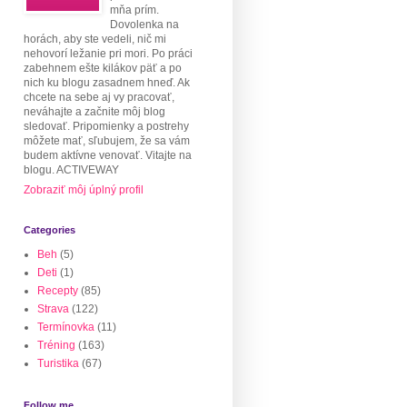
mňa prím.
Dovolenka na
horách, aby ste vedeli, nič mi
nehovorí ležanie pri mori. Po práci
zabehnem ešte kilákov päť a po
nich ku blogu zasadnem hneď. Ak
chcete na sebe aj vy pracovať,
neváhajte a začnite môj blog
sledovať. Pripomienky a postrehy
môžete mať, sľubujem, že sa vám
budem aktívne venovať. Vitajte na
blogu. ACTIVEWAY
Zobraziť môj úplný profil
Categories
Beh
(5)
Deti
(1)
Recepty
(85)
Strava
(122)
Termínovka
(11)
Tréning
(163)
Turistika
(67)
Follow me