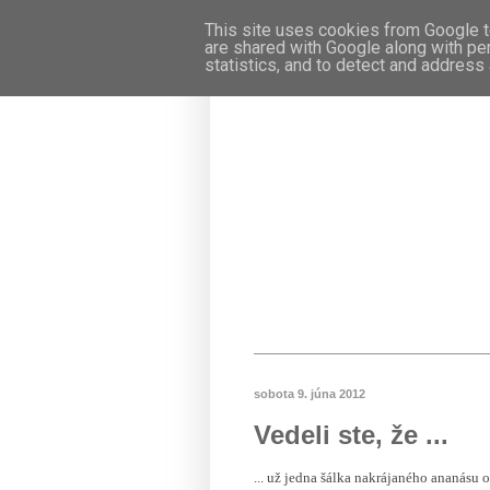
This site uses cookies from Google to
are shared with Google along with pe
statistics, and to detect and address
sobota 9. júna 2012
Vedeli ste, že ...
... už jedna šálka nakrájaného ananás