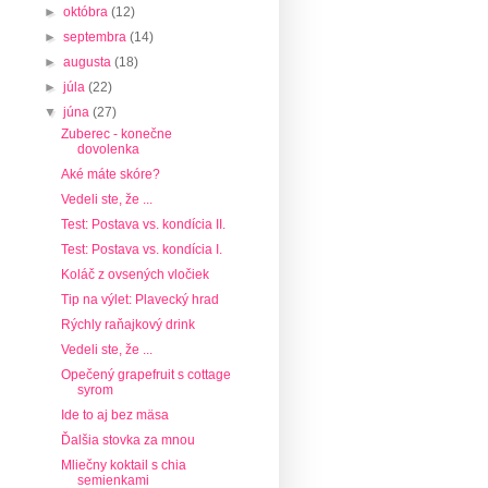
►
októbra
(12)
►
septembra
(14)
►
augusta
(18)
►
júla
(22)
▼
júna
(27)
Zuberec - konečne
dovolenka
Aké máte skóre?
Vedeli ste, že ...
Test: Postava vs. kondícia II.
Test: Postava vs. kondícia I.
Koláč z ovsených vločiek
Tip na výlet: Plavecký hrad
Rýchly raňajkový drink
Vedeli ste, že ...
Opečený grapefruit s cottage
syrom
Ide to aj bez mäsa
Ďalšia stovka za mnou
Mliečny koktail s chia
semienkami