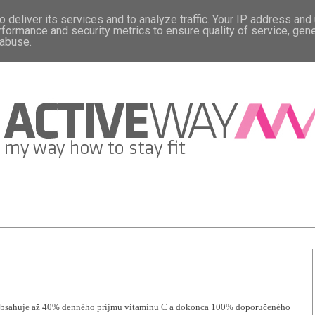
 deliver its services and to analyze traffic. Your IP address and
rformance and security metrics to ensure quality of service, gen
 abuse.
u obsahuje až 40% denného príjmu vitamínu C a dokonca 100% doporučeného