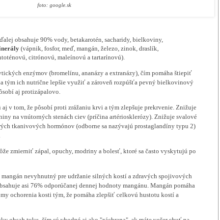
foto: google.sk
alej obsahuje 90% vody, betakarotén, sacharidy, bielkoviny,
nerály
(vápnik, fosfor, meď, mangán, železo, zinok, draslík,
ntoténovú, citrónovú, maleínovú a tartarínovú).
ytických enzýmov (bromelínu, ananázy a extranázy), čím pomáha štiepiť
a tým ich nutrične lepšie využiť a zároveň rozpúšťa pevný bielkovinový
pôsobí aj protizápalovo.
aj v tom, že pôsobí proti zrážaniu krvi a tým zlepšuje prekrvenie. Znižuje
iny na vnútorných stenách ciev (príčina artériosklerózy). Znižuje svalové
rých tkanivových hormónov (odborne sa nazývajú prostaglandíny typu 2)
.
ôže zmierniť zápal, opuchy, modriny a bolesť, ktoré sa často vyskytujú po
 mangán nevyhnutný pre udržanie silných kostí a zdravých spojivových
y obsahuje asi 76% odporúčanej dennej hodnoty mangánu. Mangán pomáha
my ochorenia kosti tým, že pomáha zlepšiť celkovú hustotu kostí a
y obsah tuku, čím sú vhodné aj ako "záchrana", ak máte večer chuť na