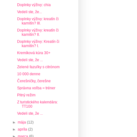
Doplnky výživy: chia
Vedeli ste, že...
Doplnky výživy: kreatín či
karnitín? III.
Doplnky výživy: kreatín či
karnitín? II.
Doplnky výživy: Kreatín či
karnitín? I.
Kremíková kúra 30+
Vedeli ste, že ...
Zelené fazuľky s citrónom
10 000 denne
Čerešničky, čerešne
Správna voľba = tréner
Pitný režim
Z turistického kalendára:
TT100
Vedeli ste, že ...
►
mája
(12)
►
apríla
(2)
►
marca
(6)