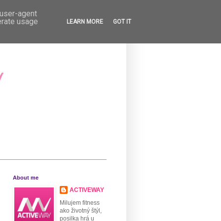
 user-agent
erate usage
LEARN MORE
GOT IT
About me
ACTIVEWAY
Milujem fitness
ako životný štýl,
posilka hrá u