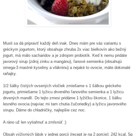
Musli sa dá pripraviť každý deň inak. Dnes mám pre vás variantu s
gréckym jogurtom, ktorý obsahuje zhruba 2x viac bielkovín ako bežný
jogurt, má málo sacharidov a je zdrojom probiotík. Keď k nemu pridáte
javorový sirup (zdroj zinku a mangánu), ľanové semienka (obsahujú
omega-3 mastné kyseliny a vlákninu) a nejaké to ovocie, máte dokonalé
raňajky.
1/2 šálky čistých ovsených vločiek zmiešame s 1 šálkou gréckeho
jogurtu, primiešame 1 lyžicu drveného ľanového semienka a 1 lyžicu
drvených mandlí. Do tejto zmesi pridáme 1 lyžičku škorice, 1 šálku
lesného ovocia (najviac mi tam chutia čučoriedky) a lyžicu javorového
sirupu. Dáme do chladničky, najlepšie cez noc.
A ráno už len vytiahnuť a zmlsnúť :)
Obsah výživných látok v jednej porcii (recept je na 2 porcie): 242 kcal, 5g