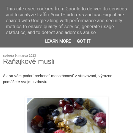
This site uses cookies from Google to deliver its services
and to analyze traffic. Your IP address and user-agent are
shared with Google along with performance and security
metrics to ensure quality of service, generate usage
statistics, and to detect and address abuse.
LEARN MORE
GOT IT
sobota 9. marca 2013
Raňajkové musli
Ak sa vám podarí prekonať monotónnosť v stravovaní, výrazne
pomôžete svojmu zdraviu.