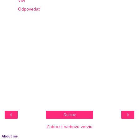
Vivi
Odpovedať
‹
›
Domov
Zobraziť webovú verziu
About me