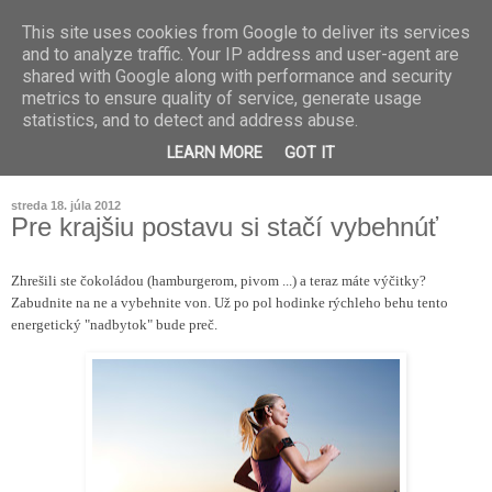
This site uses cookies from Google to deliver its services
and to analyze traffic. Your IP address and user-agent are
shared with Google along with performance and security
metrics to ensure quality of service, generate usage
statistics, and to detect and address abuse.
LEARN MORE
GOT IT
streda 18. júla 2012
Pre krajšiu postavu si stačí vybehnúť
Zhrešili ste čokoládou (hamburgerom, pivom ...) a teraz máte výčitky?
Zabudnite na ne a vybehnite von. Už po pol hodinke rýchleho behu tento
energetický "nadbytok" bude preč.