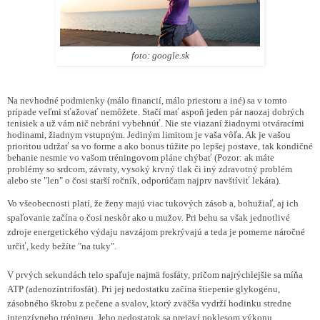
foto: google.sk
Na nevhodné podmienky (málo financií, málo priestoru a iné) sa v tomto
prípade veľmi sťažovať nemôžete. Stačí mať aspoň jeden pár naozaj dobrých
tenisiek a už vám nič nebráni vybehnúť. Nie ste viazaní žiadnymi otváracími
hodinami, žiadnym vstupným. Jediným limitom je vaša vôľa. Ak je vašou
prioritou udržať sa vo forme a ako bonus túžite po lepšej postave, tak kondičné
behanie nesmie vo vašom tréningovom pláne chýbať (Pozor: ak máte
problémy so srdcom, závraty, vysoký krvný tlak či iný zdravotný problém
alebo ste "len" o čosi starší ročník, odporúčam najprv navštíviť lekára).
Vo všeobecnosti platí, že ženy majú viac tukových zásob a, bohužiaľ, aj ich
spaľovanie začína o čosi neskôr ako u mužov. Pri behu sa však jednotlivé
zdroje energetického výdaju navzájom prekrývajú a teda je pomerne náročné
určiť, kedy bežíte "na tuky".
V prvých sekundách telo spaľuje najmä fosfáty, pričom najrýchlejšie sa míňa
ATP (adenozíntrifosfát). Pri jej nedostatku začína štiepenie glykogénu,
zásobného škrobu z pečene a svalov, ktorý zväčša vydrží hodinku stredne
intenzívneho tréningu. Jeho nedostatok sa prejaví poklesom výkonu.