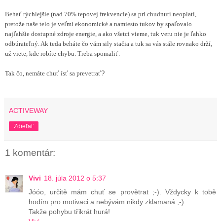
Behať rýchlejšie (nad 70% tepovej frekvencie) sa pri chudnutí neoplatí,
pretože naše telo je veľmi ekonomické a namiesto tukov by spaľovalo
najľahšie dostupné zdroje energie, a ako všetci vieme, tuk veru nie je ľahko
odbúrateľný. Ak teda beháte čo vám sily stačia a tuk sa vás stále rovnako drží,
už viete, kde robíte chybu. Treba spomaliť.
Tak čo, nemáte chuť ísť sa prevetrať
?
ACTIVEWAY
Zdieľať
1 komentár:
Vivi
18. júla 2012 o 5:37
Jóóo, určitě mám chuť se provětrat ;-). Vždycky k tobě
hodím pro motivaci a nebývám nikdy zklamaná ;-).
Takže pohybu třikrát hurá!