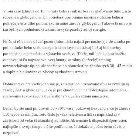
V tom čase (zhruba od 10. minúty behu) však už beží aj spaľovanie tukov, a to
súbežne s glykogénom. Ich potreba stúpa priamo úmerne s dĺžkou behu a
pokračuje ešte dlho potom, ako sa minú zásoby glykogénu. Tukové tkanivo je
(za bežných podmienok) takmer nevyčerpateľný zdroj energie.
Na čo si ešte treba dávať pozor (informácia najmä pre mužov) je, že zhruba po
pol hodinke behu sa do energetického krytia dostávajú už aj bielkoviny
potrebné na regeneráciu a výstavbu svalstva. Takže, milí páni, ak sa snažíte
zachovať si čo najviac svalovej hmoty, aeróbny (bežecký) tréning
nevynechávajte úplne, ale snažte sa ho obmedziť na zhruba tých 30 - 45 minút
a doplňte bielkovinové zásoby aj vhodnou stravou.
Dobrá správa pre všetkých však je, že s rastúcou trénovanosťou sa zvyšujú aj
zásoby ATP a glykogénu, a čo je pre chudnúcich najdôležitejšia informácia,
spaľovanie tukov začína oveľa skôr a v oveľa väčšom množstve.
Behať by ste mali pri úrovni 50 - 70% vašej pulzovej frekvencie, čo je zhruba
110 tepov za minútu. Toto číslo je však relatívne a líši sa napríklad aj v
závislosti od veku či aktuálnej kondície. Ak nemáte k dispozícii športtester,
najlepšie si svoje tempo určíte podľa toho, či dokážete počas behu súvislo
rozprávať.