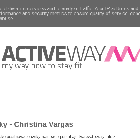
 deliver its services and to analyze traffic. Your IP address and
rformance and security metrics to ensure quality of service, gen
 abuse.
ky - Christina Vargas
cké posiľňovacie cviky nám síce pomáhajú tvarovať svaly, ale z