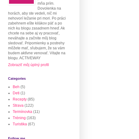
mňa prím.
Dovolenka na
horách, aby ste vedeli, nič mi
nehovorí ležanie pri mori. Po práci
zabehnem ešte kilákov päť a po
nich ku blogu zasadnem hneď. Ak
chcete na sebe aj vy pracovať,
neváhajte a začnite môj blog
sledovať. Pripomienky a postrehy
môžete mať, sľubujem, že sa vám
budem aktívne venovať. Vitajte na
blogu. ACTIVEWAY
Zobraziť môj úplný profil
Categories
Beh
(5)
Deti
(1)
Recepty
(85)
Strava
(122)
Termínovka
(11)
Tréning
(163)
Turistika
(67)
Follow me