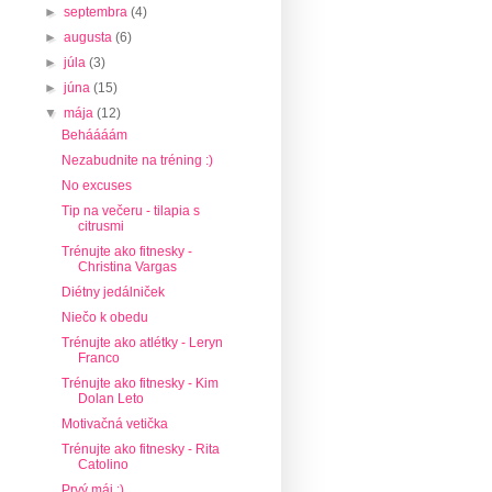
►
septembra
(4)
►
augusta
(6)
►
júla
(3)
►
júna
(15)
▼
mája
(12)
Beháááám
Nezabudnite na tréning :)
No excuses
Tip na večeru - tilapia s
citrusmi
Trénujte ako fitnesky -
Christina Vargas
Diétny jedálniček
Niečo k obedu
Trénujte ako atlétky - Leryn
Franco
Trénujte ako fitnesky - Kim
Dolan Leto
Motivačná vetička
Trénujte ako fitnesky - Rita
Catolino
Prvý máj :)