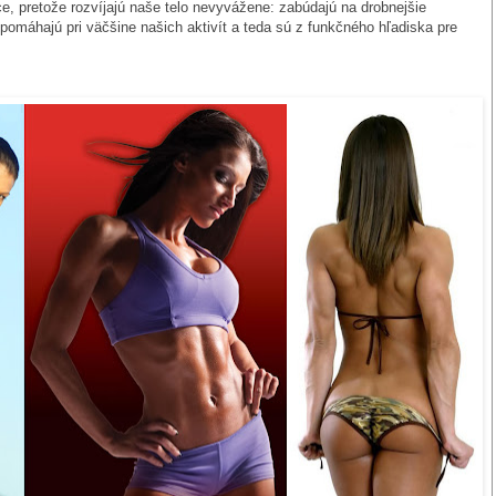
e, pretože rozvíjajú naše telo nevyvážene: zabúdajú na drobnejšie
 pomáhajú pri väčšine našich aktivít a teda sú z funkčného hľadiska pre