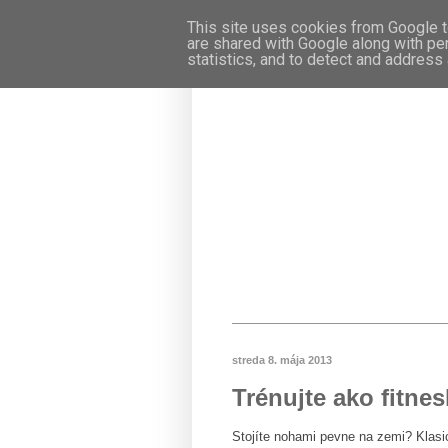
This site uses cookies from Google to
are shared with Google along with pe
statistics, and to detect and address
streda 8. mája 2013
Trénujte ako fitnes
Stojíte nohami pevne na zemi? Klasi