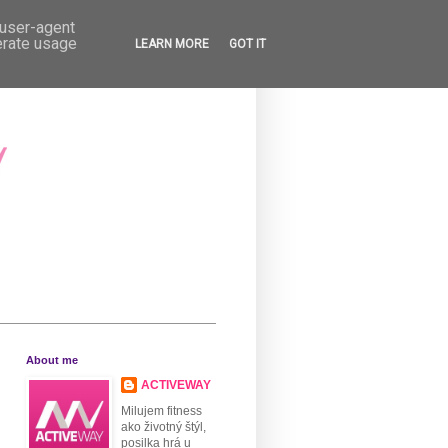
 user-agent
erate usage
LEARN MORE
GOT IT
About me
ACTIVEWAY
Milujem fitness
ako životný štýl,
posilka hrá u