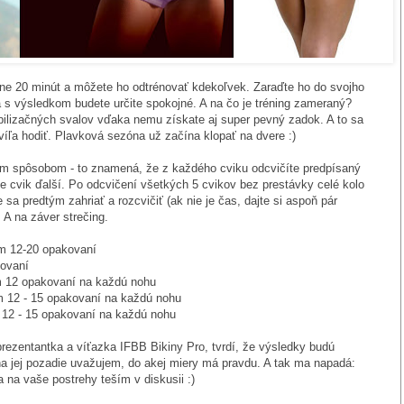
ne 20 minút a môžete ho odtrénovať kdekoľvek. Zaraďte ho do svojho
 s výsledkom budete určite spokojné. A na čo je tréning zameraný?
ilizačných svalov vďaka nemu získate aj super pevný zadok. A to sa
íľa hodiť. Plavková sezóna už začína klopať na dvere :)
ým spôsobom - to znamená, že z každého cviku odcvičíte predpísaný
e cvik ďalší. Po odcvičení
všetkých 5 cvikov bez prestávky celé kolo
sa predtým zahriať a rozcvičiť (ak nie je čas, dajte si aspoň pár
A na záver strečing.
m 12-20 opakovaní
kovaní
m 12 opakovaní na každú nohu
m 12 - 15 opakovaní na každú nohu
 12 - 15 opakovaní na každú nohu
eprezentantka a víťazka IFBB Bikiny Pro, tvrdí, že výsledky budú
 na jej pozadie uvažujem, do akej miery má pravdu. A tak ma napadá:
na vaše postrehy teším v diskusii :)