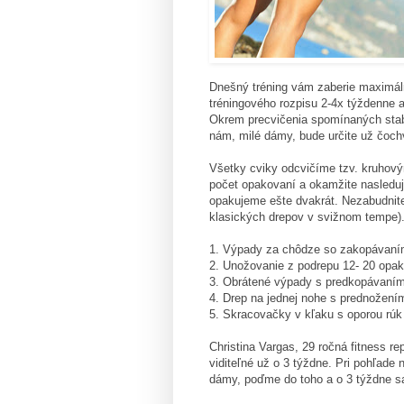
Dnešný tréning vám zaberie maximál
tréningového rozpisu 2-4x týždenne a
Okrem precvičenia spomínaných stab
nám, milé dámy, bude určite už čochv
Všetky cviky odcvičíme tzv. kruhov
počet opakovaní a okamžite nasleduj
opakujeme ešte dvakrát. Nezabudnite 
klasických drepov v svižnom tempe). 
1. Výpady za chôdze so zakopávaní
2. Unožovanie z podrepu 12- 20 opa
3. Obrátené výpady s predkopávaní
4. Drep na jednej nohe s prednožení
5. Skracovačky v kľaku s oporou rúk
Christina Vargas, 29 ročná fitness r
viditeľné už o 3 týždne. Pri pohľade
dámy, poďme do toho a o 3 týždne sa 