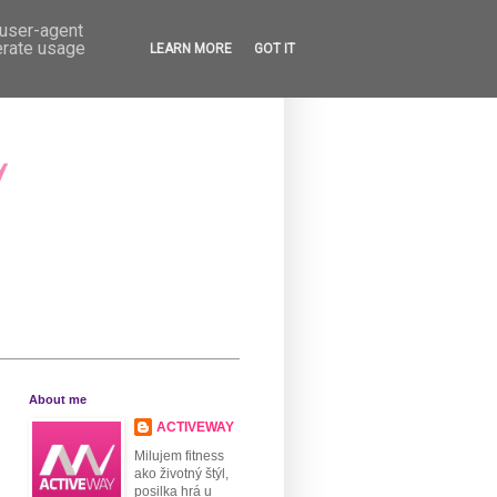
 user-agent
erate usage
LEARN MORE
GOT IT
About me
ACTIVEWAY
Milujem fitness
ako životný štýl,
posilka hrá u