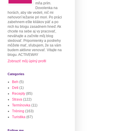
mňa prím.
Dovolenka na
horách, aby ste vedeli, nič mi
nehovorí ležanie pri mori. Po práci
zabehnem ešte kilákov päť a po
nich ku blogu zasadnem hneď. Ak
chcete na sebe aj vy pracovať,
neváhajte a začnite môj blog
sledovať. Pripomienky a postrehy
môžete mať, sľubujem, že sa vám
budem aktívne venovať. Vitajte na
blogu. ACTIVEWAY
Zobraziť môj úplný profil
Categories
Beh
(5)
Deti
(1)
Recepty
(85)
Strava
(122)
Termínovka
(11)
Tréning
(163)
Turistika
(67)
Follow me