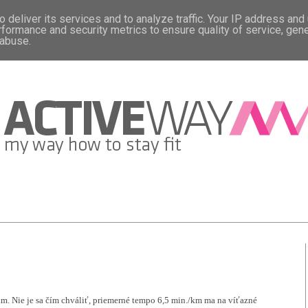
 deliver its services and to analyze traffic. Your IP address and
rformance and security metrics to ensure quality of service, gen
 abuse.
km. Nie je sa čím chváliť, priemerné tempo 6,5 min./km ma na víťazné