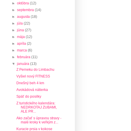
►
októbra
(12)
►
septembra
(14)
►
augusta
(18)
►
júla
(22)
►
júna
(27)
►
mája
(12)
►
apríla
(2)
►
marca
(6)
►
februára
(11)
▼
januára
(13)
Z Perneku do Limbachu
Vyšiel nový FITNESS
Dnešný beh 4 km
Avokádová nátierka
Späť do posilky
Z turistického kalendára:
NEDRKOTAJ ZUBAMI,
ALE PR...
Ako začať s úpravou stravy -
malé kroky k veľkým z...
Kuracie prsia v kokose