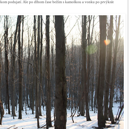
ckom podujatí. Ale po dlhom čase bežím s kamoškou a vonku po prvýkrát