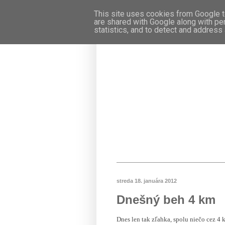
This site uses cookies from Google to
are shared with Google along with pe
statistics, and to detect and address
streda 18. januára 2012
Dnešný beh 4 km
Dnes len tak zľahka, spolu niečo cez 4 