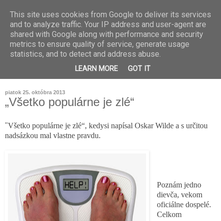
This site uses cookies from Google to deliver its services
and to analyze traffic. Your IP address and user-agent are
shared with Google along with performance and security
metrics to ensure quality of service, generate usage
statistics, and to detect and address abuse.
LEARN MORE
GOT IT
piatok 25. októbra 2013
„Všetko populárne je zlé“
"
Všetko populárne je zlé“, kedysi napísal Oskar Wilde a s určitou
nadsázkou mal vlastne pravdu.
Poznám jedno
dievča, vekom
oficiálne dospelé.
Celkom