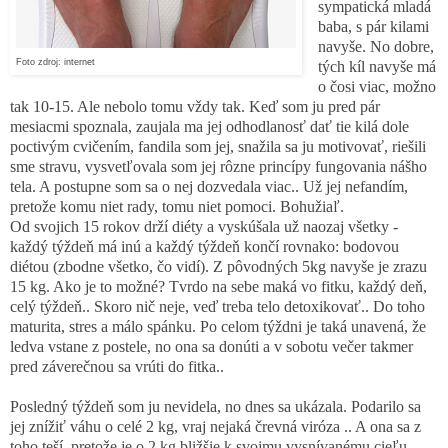
sympatická mladá
baba, s pár kilami
navyše. No dobre,
Foto zdroj: internet
tých kíl navyše má
o čosi viac, možno
tak 10-15. Ale nebolo tomu vždy tak. Keď som ju pred pár
mesiacmi spoznala, zaujala ma jej odhodlanosť dať tie kilá dole
poctivým cvičením, fandila som jej, snažila sa ju motivovať, riešili
sme stravu, vysvetľovala som jej rôzne princípy fungovania nášho
tela. A postupne som sa o nej dozvedala viac.. Už jej nefandím,
pretože komu niet rady, tomu niet pomoci. Bohužiaľ.
Od svojich 15 rokov drží diéty a vyskúšala už naozaj všetky -
každý týždeň má inú a každý týždeň končí rovnako: bodovou
diétou (zbodne všetko, čo vidí). Z pôvodných 5kg navyše je zrazu
15 kg. Ako je to možné? Tvrdo na sebe maká vo fitku, každý deň,
celý týždeň.. Skoro nič neje, veď treba telo detoxikovať.. Do toho
maturita, stres a málo spánku. Po celom týždni je taká unavená, že
ledva vstane z postele, no ona sa donúti a v sobotu večer takmer
pred záverečnou sa vrúti do fitka..
Posledný týždeň som ju nevidela, no dnes sa ukázala. Podarilo sa
jej znížiť váhu o celé 2 kg, vraj nejaká črevná viróza .. A ona sa z
toho teší, pretože je o 2 kg bližšie k svojmu vysnívanému cieľu.