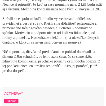
Nechce si pripustiť, že keď sa zase normálne naje, 2 kilá budú späť
aj s úrokmi. Možno na konci mesiaca bude tých kíl navyše už 20..
Strávili sme spolu niekoľko hodín vysvetľovaním dôležitosti
pravidelnej a pestrej stravy. Riešili sme dôležitosť regenerácie a
primeraného tréningového nasadenia. Potrebu 8 hodinového
spánku. Motiváciu a podporu nielen od ľudí vo fitku, ale aj od
rodiny a priateľov. Konzultácie s lekárom (má niekoľko rôznych
diagnóz, o ktorých sa iným násťročným ani nesníva).
Nič nepomáha, dievča má pred očami len pohľad do zrkadla a
šialenú túžbu schudnúť. Je len otázka času, čo sa stane skôr:
zdravotné komplikácie, psychické poruchy či dlhodobá obezita. Z
jej pohľadu chce len "trošku schudnúť".. Ako jej pomôcť, je už
predsa dospelá..
ACTIVEWAY
Zdieľať