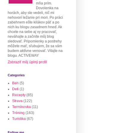
mňa prím.
Dovolenka na
horách, aby ste vedeli, nič mi
nehovorí ležanie pri mori. Po práci
zabehnem ešte kilákov päť a po
nich ku blogu zasadnem hneď. Ak
chcete na sebe aj vy pracovať,
neváhajte a začnite môj blog
sledovať. Pripomienky a postrehy
môžete mať, sľubujem, že sa vám
budem aktívne venovať. Vitajte na
blogu. ACTIVEWAY
Zobraziť môj úplný profil
Categories
Beh
(5)
Deti
(1)
Recepty
(85)
Strava
(122)
Termínovka
(11)
Tréning
(163)
Turistika
(67)
Follow me