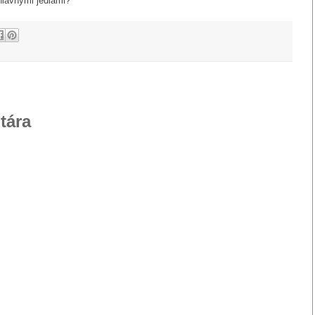
hlavnými jedlami?
tára