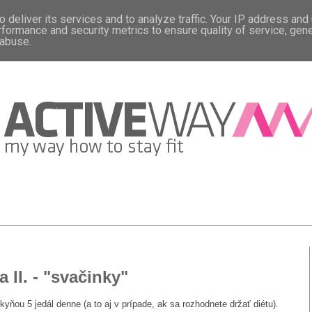
 deliver its services and to analyze traffic. Your IP address and
rformance and security metrics to ensure quality of service, gen
 abuse.
 II. - "svačinky"
kyňou 5 jedál denne (a to aj v prípade, ak sa rozhodnete držať diétu).