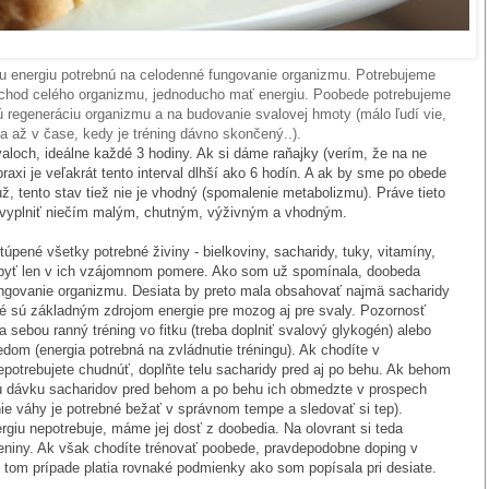
vou energiu potrebnú na celodenné fungovanie organizmu. Potrebujeme
 chod celého organizmu, jednoducho mať energiu. Poobede potrebujeme
nú regeneráciu organizmu a na budovanie svalovej hmoty (málo ľudí vie,
za až v čase, kedy je tréning dávno skončený..).
valoch, ideálne každé 3 hodiny. Ak si dáme raňajky (verím, že na ne
raxi je veľakrát tento interval dlhší ako 6 hodín. A ak by sme po obede
ž, tento stav tiež nie je vhodný (spomalenie metabolizmu). Práve tieto
a vyplniť niečím malým, chutným, výživným a vhodným.
úpené všetky potrebné živiny - bielkoviny, sacharidy, tuky, vitamíny,
mal byť len v ich vzájomnom pomere. Ako som už spomínala, doobeda
ngovanie organizmu. Desiata by preto mala obsahovať najmä sacharidy
ré sú základným zdrojom energie pre mozog aj pre svaly. Pozornosť
 sebou ranný tréning vo fitku (treba doplniť svalový glykogén) alebo
edom (energia potrebná na zvládnutie tréningu). Ak chodíte v
potrebujete chudnúť, doplňte telu sacharidy pred aj po behu. Ak behom
alú dávku sacharidov pred behom a po behu ich obmedzte v prospech
nie váhy je potrebné bežať v správnom tempe a sledovať si tep).
giu nepotrebuje, máme jej dosť z doobedia. Na olovrant si teda
leniny. Ak však chodíte trénovať poobede, pravdepodobne doping v
v tom prípade platia rovnaké podmienky ako som popísala pri desiate.