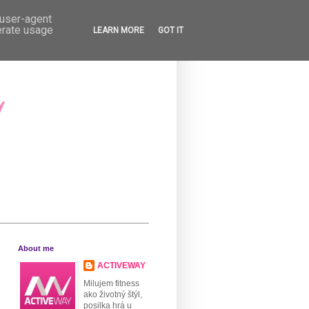
 user-agent
erate usage
LEARN MORE
GOT IT
About me
ACTIVEWAY
Milujem fitness
ako životný štýl,
posilka hrá u