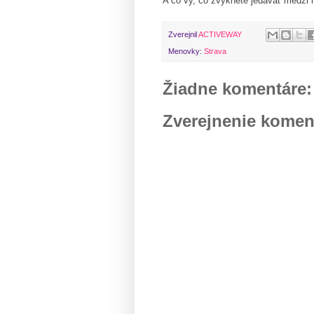
A čo vy, čo zvyknete jedávať medzi 
Zverejnil
ACTIVEWAY
Menovky:
Strava
Žiadne komentáre:
Zverejnenie komen