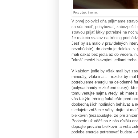
Foto zdroj: internet
V prvej polovici dňa prijímame stra
sa sústrediť, pohybovať, zabezpečiť
stravou prijať látky potrebné na noč
že reakcia svalov na tréning prichád
Jesť by sa malo v pravidelných inter
nezabúdate), do obeda je ďaleko - v p
mali čakať bez jedla až do večera, nu
"okná" medzi hlavnými jedlami treb
V každom jedle by však mali byť zast
minerály, vláknina... - rozdiel by 
potrebujeme energiu na celodenné fu
(polysacharidy = zložené cukry), kto
tomu venujte najmä vtedy, ak máte za
vás takýto tréning čaká ešte pred ob
doobedňajších hodinách behávať a ne
sledujete zníženie váhy, dajte si m
bielkovín (nezabúdajte, že pre zníže
Poobede už väčšina z nás ďalšiu ener
doprajte prevahu bielkovín a veľa ze
podobe energie potrebovať budete - 