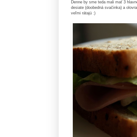
Denne by sme teda mali mať 3 hlavné
desiate (doobedná svačinka) a olovr
veľmi rátajú :)