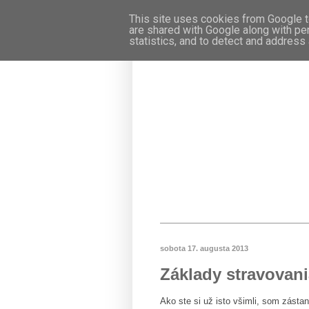
This site uses cookies from Google to
are shared with Google along with pe
statistics, and to detect and address
sobota 17. augusta 2013
Základy stravovania
Ako ste si už isto všimli, som zástan