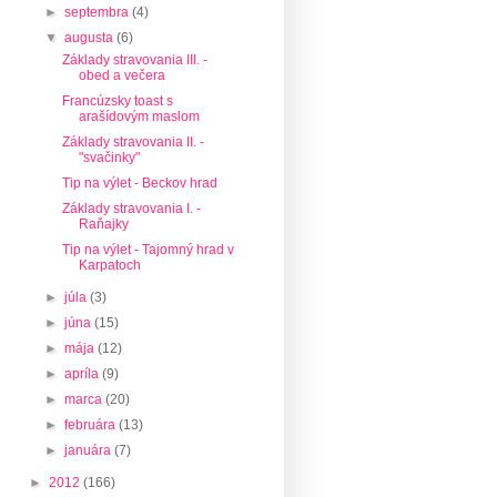
►
septembra
(4)
▼
augusta
(6)
Základy stravovania III. -
obed a večera
Francúzsky toast s
arašídovým maslom
Základy stravovania II. -
"svačinky"
Tip na výlet - Beckov hrad
Základy stravovania I. -
Raňajky
Tip na výlet - Tajomný hrad v
Karpatoch
►
júla
(3)
►
júna
(15)
►
mája
(12)
►
apríla
(9)
►
marca
(20)
►
februára
(13)
►
januára
(7)
►
2012
(166)