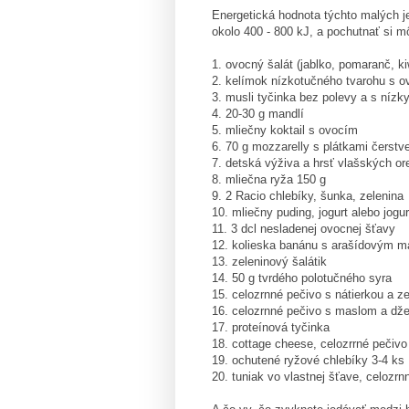
Energetická hodnota týchto malých 
okolo 400 - 800 kJ, a pochutnať si m
1. ovocný šalát (jablko, pomaranč, ki
2. kelímok nízkotučného tvarohu s 
3. musli tyčinka bez polevy a s nízk
4. 20-30 g mandlí
5. mliečny koktail s ovocím
6. 70 g mozzarelly s plátkami čerstv
7. detská výživa a hrsť vlašských o
8. mliečna ryža 150 g
9. 2 Racio chlebíky, šunka, zelenina
10. mliečny puding, jogurt alebo jogu
11. 3 dcl nesladenej ovocnej šťavy
12. kolieska banánu s arašídovým 
13. zeleninový šalátik
14. 50 g tvrdého polotučného syra
15. celozrnné pečivo s nátierkou a z
16. celozrnné pečivo s maslom a d
17. proteínová tyčinka
18. cottage cheese, celozrrné pečivo
19. ochutené ryžové chlebíky 3-4 ks
20. tuniak vo vlastnej šťave, celozrn