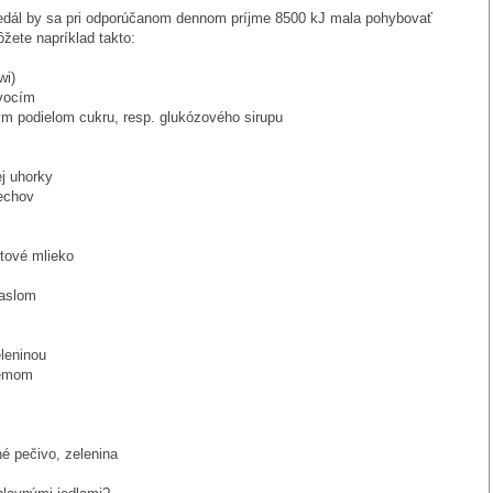
jedál by sa pri odporúčanom dennom príjme 8500 kJ mala pohybovať
ôžete napríklad takto:
wi)
ovocím
ym podielom cukru, resp. glukózového sirupu
ej uhorky
rechov
rtové mlieko
maslom
eleninou
žemom
né pečivo, zelenina