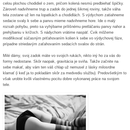
celou plochou chodidiel o zem, pričom kolená nesmú predbiehať špičky.
Zároveň nadvihneme trup a zadok do jednej šikmej roviny, takže váha
tela zostane už len na lopatkách a chodidlách. S výdychom zatiahneme
sedacie svaly k sebe a panvu mierne nadvihneme hore. Ide o malý
rozsah pohybu, preto sa vyhýbame prílišnému pretláčaniu panvy nahor a
prehýbaniu v krížoch. S nádychom vrátime naspäť. Cvik môžeme
modifikovať súčasným priťahovaním kolien k sebe vo výdychovej fáze,
prípadne striedavým zaťahovaním sedacích svalov do strán.
Milé dámy, svoj zadok máte vo svojich rukách, nikto iný ho za vás do
formy nedostane. Skôr naopak, gravitácia je sviňa. Takže začnite na
sebe makať, aby vám ten váš chlap už nemusel z lásky milosrdne
klamať (i keď ja to pokladám skôr za medvediu službu). Predovšetkým to
však urobte kvôli vlastnému pocitu dobre vykonanej práce na svojom
tele.