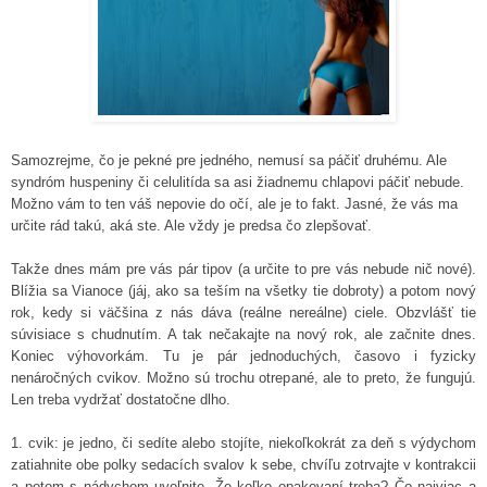
Samozrejme, čo je pekné pre jedného, nemusí sa páčiť druhému. Ale
syndróm huspeniny či celulitída sa asi žiadnemu chlapovi páčiť nebude.
Možno vám to ten váš nepovie do očí, ale je to fakt. Jasné, že vás ma
určite rád takú, aká ste. Ale vždy je predsa čo zlepšovať.
Takže dnes mám pre vás pár tipov (a určite to pre vás nebude nič nové).
Blížia sa Vianoce (jáj, ako sa teším na všetky tie dobroty) a potom nový
rok, kedy si väčšina z nás dáva (reálne nereálne) ciele. Obzvlášť tie
súvisiace s chudnutím. A tak nečakajte na nový rok, ale začnite dnes.
Koniec výhovorkám. Tu je pár jednoduchých, časovo i fyzicky
nenáročných cvikov. Možno sú trochu otrepané, ale to preto, že fungujú.
Len treba vydržať dostatočne dlho.
1. cvik: je jedno, či sedíte alebo stojíte, niekoľkokrát za deň s výdychom
zatiahnite obe polky sedacích svalov k sebe, chvíľu zotrvajte v kontrakcii
a potom s nádychom uvoľnite. Že koľko opakovaní treba? Čo najviac a