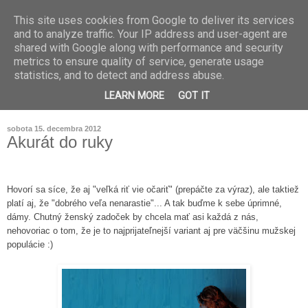
This site uses cookies from Google to deliver its services
and to analyze traffic. Your IP address and user-agent are
shared with Google along with performance and security
metrics to ensure quality of service, generate usage
statistics, and to detect and address abuse.
LEARN MORE
GOT IT
sobota 15. decembra 2012
Akurát do ruky
Hovorí sa síce, že aj "veľká riť vie očariť" (prepáčte za výraz), ale taktiež
platí aj, že "dobrého veľa nenarastie"... A tak buďme k sebe úprimné,
dámy. Chutný ženský zadoček by chcela mať asi každá z nás,
nehovoriac o tom, že je to najprijateľnejší variant aj pre väčšinu mužskej
populácie :)