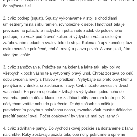
čo najčastejšie!
2. cvik: podrep (squat). Squaty vykonávame v stoji s chodidlami
umiestnenými na šírku ramien, rovnobežne k sebe. Hmotnosť tela je
prevažne na pätách. S nádychom potiahnete zadok do polovičného
podrepu, nie však pod úroveň kolien. S výdychom vrátite cieleným
zaťahovaním sedacích svalov telo do stoja. Kolená sú aj v konečnej fáze
cviku neustále pokrčené, chrbát rovný a panva pevná. A zase platí, čím
viac tým lepšie.
3. cvik: zanožovanie. Položte sa na kolená a lakte tak, aby bol vo
všetkých kĺboch vášho tela vytvorený pravý uhol. Chrbát zostáva po celú
dobu cvičenia rovný s hlavou v predĺžení. Vyhýbajte sa preto obvyklému
prehýbaniu v drieku, či zakláňaniu hlavy. Cvik môžete previesť v dvoch
variantoch. Pri prvom spôsobe zdvíhajte s výdychom jednu nohu do
vystretia, pričom dôraz kladiete v zatláčaní päty smerom k stropu. S
nádychom vrátite nohu do pokrčenia. Druhý spôsob sa odlišuje
prevádzaním pohybu s pokrčenou nohou, rovnako však musíte dôkladne
precítiť sedací sval. Počet opakovaní by vám už mal byť jasný :)
4. cvik: zdvíhanie panvy. Do východiskovej pozície sa dostaneme z ľahu
na chrbte. Ruky zostávajú pozdĺž tela, obe nohy pokrčíme a oprieme