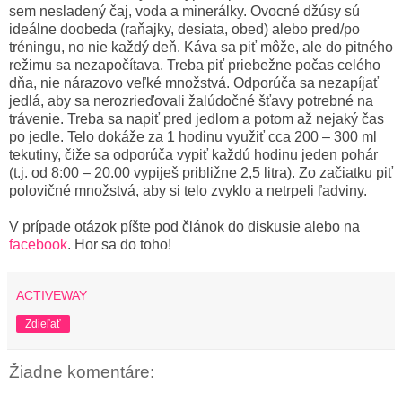
sem nesladený čaj, voda a minerálky. Ovocné džúsy sú
ideálne doobeda (raňajky, desiata, obed) alebo pred/po
tréningu, no nie každý deň. Káva sa piť môže, ale do pitného
režimu sa nezapočítava. Treba piť priebežne počas celého
dňa, nie nárazovo veľké množstvá. Odporúča sa nezapíjať
jedlá, aby sa nerozrieďovali žalúdočné šťavy potrebné na
trávenie. Treba sa napiť pred jedlom a potom až nejaký čas
po jedle. Telo dokáže za 1 hodinu využiť cca 200 – 300 ml
tekutiny, čiže sa odporúča vypiť každú hodinu jeden pohár
(t.j. od 8:00 – 20.00 vypiješ približne 2,5 litra). Zo začiatku piť
polovičné množstvá, aby si telo zvyklo a netrpeli ľadviny.
V prípade otázok píšte pod článok do diskusie alebo na
facebook
. Hor sa do toho!
ACTIVEWAY
Zdieľať
Žiadne komentáre: