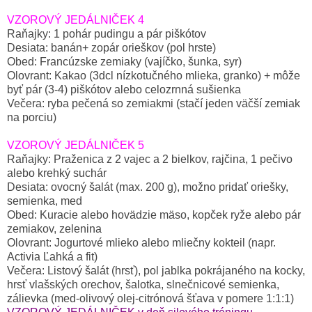
VZOROVÝ JEDÁLNIČEK 4
Raňajky: 1 pohár pudingu a pár piškótov
Desiata: banán+ zopár orieškov (pol hrste)
Obed: Francúzske zemiaky (vajíčko, šunka, syr)
Olovrant: Kakao (3dcl nízkotučného mlieka, granko) + môže
byť pár (3-4) piškótov alebo celozrnná sušienka
Večera: ryba pečená so zemiakmi (stačí jeden väčší zemiak
na porciu)
VZOROVÝ JEDÁLNIČEK 5
Raňajky: Praženica z 2 vajec a 2 bielkov, rajčina, 1 pečivo
alebo krehký suchár
Desiata: ovocný šalát (max. 200 g), možno pridať oriešky,
semienka, med
Obed: Kuracie alebo hovädzie mäso, kopček ryže alebo pár
zemiakov, zelenina
Olovrant: Jogurtové mlieko alebo mliečny kokteil (napr.
Activia Ľahká a fit)
Večera: Listový šalát (hrsť), pol jablka pokrájaného na kocky,
hrsť vlašských orechov, šalotka, slnečnicové semienka,
zálievka (med-olivový olej-citrónová šťava v pomere 1:1:1)