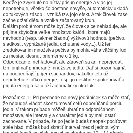
Keďže je zvyknuté na nízky prísun energie a viac jej
nepotrebuje, všetko čo dostane navyše, automaticky ukladá
do tukových zásob = vzniká tzv. jojo efekt. A tak človek zase
začne držať diétu a vzniká začarovaný kruh.
Ďalším problémom môže byť, že človek síce nehladuje, ale
prijíma zbytočne veľké množstvo kalórií, ktoré majú
nevhodnú (resp. takmer žiadnu) výživovú hodnotu (pečivo,
sladkosti, vyprážané jedlá, ochutené vody...). Už len
zredukovaním množstva pečiva by mohla váha väčšiny ľudí
za mesiac klesnúť priemerne o 1 kg.
Odporúčanie: nehladovať, ale zároveň sa ani neprejedať,
tzn. prijímať primerané množstvo jedla. Dať si pozor najmä
na poobedňajší príjem sacharidov, nakoľko telo už
nepotrebuje toľko energie, resp. ju nestihne spotrebovať a
prijatá energia sa uloží automaticky ako tuk.
Poznámka 1: Pri prechode na nový jedálniček sa môže stať,
že nebudeš vládať skonzumovať celú odporúčanú porciu
jedla. V takom prípade môžeš ubrať na odporúčanom
množstve, ale intervaly a charakter jedla by mali ostať
zachované. V prípade, že po jedle budeš naopak pociťovať
stále hlad, môžeš buď skrátiť interval medzi jednotlivými