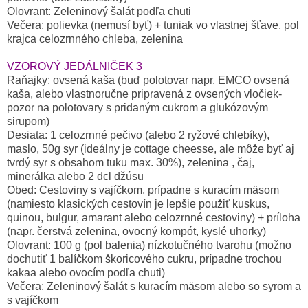
Olovrant: Zeleninový šalát podľa chuti
Večera: polievka (nemusí byť) + tuniak vo vlastnej šťave, pol
krajca celozrnného chleba, zelenina
VZOROVÝ JEDÁLNIČEK 3
Raňajky: ovsená kaša (buď polotovar napr. EMCO ovsená
kaša, alebo vlastnoručne pripravená z ovsených vločiek-
pozor na polotovary s pridaným cukrom a glukózovým
sirupom)
Desiata: 1 celozrnné pečivo (alebo 2 ryžové chlebíky),
maslo, 50g syr (ideálny je cottage cheesse, ale môže byť aj
tvrdý syr s obsahom tuku max. 30%), zelenina , čaj,
minerálka alebo 2 dcl džúsu
Obed: Cestoviny s vajíčkom, prípadne s kuracím mäsom
(namiesto klasických cestovín je lepšie použiť kuskus,
quinou, bulgur, amarant alebo celozrnné cestoviny) + príloha
(napr. čerstvá zelenina, ovocný kompót, kyslé uhorky)
Olovrant: 100 g (pol balenia) nízkotučného tvarohu (možno
dochutiť 1 balíčkom škoricového cukru, prípadne trochou
kakaa alebo ovocím podľa chuti)
Večera: Zeleninový šalát s kuracím mäsom alebo so syrom a
s vajíčkom