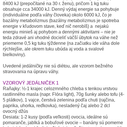
8400 kJ (prepočítané na 30 r. ženu), pričom 1 kg tuku
obsahuje cca 34000 kJ. Denný výdaj energie sa pohybuje
(individuálne podľa váhy človeka) okolo 6000 kJ, čo je
bazálny metabolizmus (bazálny metabolizmus je spotreba
energie v kľudovom stave, keď nič nerobíš) a nejakú
energiu minieš aj pohybom a dennými aktivitami – nie je
teda zdravé ani vhodné docieliť väčší úbytok na váhe než
priemerne 0,5 kg tuku týždenne (na začiatku ide váha dole
rýchlejšie, ale okrem tuku ubúda aj voda a svalové
bielkoviny).
Uvedené jedálničky nie sú diétou, ale vzorom bežného
stravovania na úpravu váhy.
VZOROVÝ JEDÁLNIČEK 1
Raňajky: ½-1 krajec celozrnného chleba s tenkou vrstvou
rastlinného masla (napr. Flóra light), 70g šunky alebo tofu (4-
5 plátkov), 1 vajce, čerstvá zelenina podľa chuti (rajčina,
paprika, uhorka, reďkovka), nesladený čaj alebo 2 dcl
ovocný džús
Desiata: 1-2 kusy (podľa veľkosti) ovocia, ideálne sú
pomaranče, jablká a bobuľové ovocie – banány sú pomerne