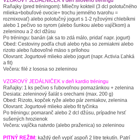
VZOROVÝ JEDÁLNIČEK v deň silového tréningu
Raňajky (pred tréningom): Mliečny kokteil (3 dcl polotučného
mlieka+bobuľové ovocie+ trochu jemného tvarohu =
rozmixovať) alebo polotučný jogurt s 1-2 ryžovými chlebíkmi
alebo 1 pečivo so syrom (alebo šunkou alebo vajíčkom) a
zeleninou a 2 dcl džúsu
Po tréningu: banán (ak sa to zdá málo, pridať napr. jogurt)
Obed: Cestoviny podľa chuti alebo ryba so zemiakmi alebo
rizoto alebo ľubovoľné mäso s prílohou
Olovrant: Jogurtové mlieko alebo jogurt (napr. Activia Ľahká
a fit)
Večera: filé z lososa so zeleninou
VZOROVÝ JEDÁLNIČEK v deň kardio tréningu
Raňajky: 1 ks pečivo s ľubovoľnou pomazánkou + zelenina
Desiata: zeleninový šalát s orechami (max. 200 g)
Obed: Rizoto, kopček ryže alebo pár zemiakov, zelenina
Olovrant: Jogurtové mlieko alebo fit tyčinka
Po tréningu: pomaranč alebo 2 dcl džúsu, prípadne hrsť
sušených hrozienok
Večera: vajíčka natvrdo (alebo praženica) so zeleninou
PITNÝ REŽIM:
každý deň vypiť aspoň 2 litre tekutín. Patrí