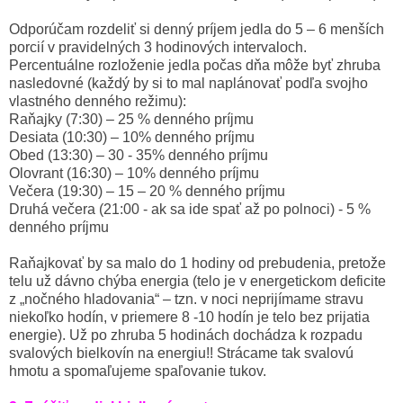
Odporúčam rozdeliť si denný príjem jedla do 5 – 6 menších
porcií v pravidelných 3 hodinových intervaloch.
Percentuálne rozloženie jedla počas dňa môže byť zhruba
nasledovné (každý by si to mal naplánovať podľa svojho
vlastného denného režimu):
Raňajky (7:30) – 25 % denného príjmu
Desiata (10:30) – 10% denného príjmu
Obed (13:30) – 30 - 35% denného príjmu
Olovrant (16:30) – 10% denného príjmu
Večera (19:30) – 15 – 20 % denného príjmu
Druhá večera (21:00 - ak sa ide spať až po polnoci) - 5 %
denného príjmu
Raňajkovať by sa malo do 1 hodiny od prebudenia, pretože
telu už dávno chýba energia (telo je v energetickom deficite
z „nočného hladovania“ – tzn. v noci neprijímame stravu
niekoľko hodín, v priemere 8 -10 hodín je telo bez prijatia
energie). Už po zhruba 5 hodinách dochádza k rozpadu
svalových bielkovín na energiu!! Strácame tak svalovú
hmotu a spomaľujeme spaľovanie tukov.