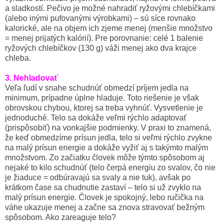
a sladkostí. Pečivo je možné nahradiť ryžovými chlebíčkami
(alebo inými pufovanými výrobkami) – sú síce rovnako
kalorické, ale na objem ich zjeme menej (menšie množstvo
= menej prijatých kalórií). Pre porovnanie: celé 1 balenie
ryžových chlebíčkov (130 g) váži menej ako dva krajce
chleba.
3. Nehladovať
Veľa ľudí v snahe schudnúť obmedzí príjem jedla na
minimum, prípadne úplne hladuje. Toto riešenie je však
obrovskou chybou, ktorej sa treba vyhnúť. Vysvetlenie je
jednoduché. Telo sa dokáže veľmi rýchlo adaptovať
(prispôsobiť) na vonkajšie podmienky. V praxi to znamená,
že keď obmedzíme prísun jedla, telo si veľmi rýchlo zvykne
na malý prísun energie a dokáže vyžiť aj s takýmto malým
množstvom. Zo začiatku človek môže týmto spôsobom aj
nejaké to kilo schudnúť (telo čerpá energiu zo svalov, čo nie
je žiaduce = odbúravajú sa svaly a nie tuk), avšak po
krátkom čase sa chudnutie zastaví – telo si už zvyklo na
malý prísun energie. Človek je spokojný, lebo ručička na
váhe ukazuje menej a začne
sa znova stravovať bežným
spôsobom. Ako zareaguje telo?