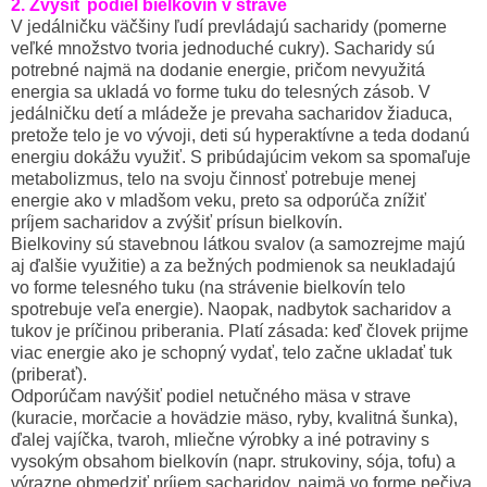
2. Zvýšiť podiel bielkovín v strave
V jedálničku väčšiny ľudí prevládajú sacharidy (pomerne
veľké množstvo tvoria jednoduché cukry). Sacharidy sú
potrebné najmä na dodanie energie, pričom nevyužitá
energia sa ukladá vo forme tuku do telesných zásob. V
jedálničku detí a mládeže je prevaha sacharidov žiaduca,
pretože telo je vo vývoji, deti sú hyperaktívne a teda dodanú
energiu dokážu využiť. S pribúdajúcim vekom sa spomaľuje
metabolizmus, telo na svoju činnosť potrebuje menej
energie ako v mladšom veku, preto sa odporúča znížiť
príjem sacharidov a zvýšiť prísun bielkovín.
Bielkoviny sú stavebnou látkou svalov (a samozrejme majú
aj ďalšie využitie) a za bežných podmienok sa neukladajú
vo forme telesného tuku (na strávenie bielkovín telo
spotrebuje veľa energie). Naopak, nadbytok sacharidov a
tukov je príčinou priberania. Platí zásada: keď človek prijme
viac energie ako je schopný vydať, telo začne ukladať tuk
(priberať).
Odporúčam navýšiť podiel netučného mäsa v strave
(kuracie, morčacie a hovädzie mäso, ryby, kvalitná šunka),
ďalej vajíčka, tvaroh, mliečne výrobky a iné potraviny s
vysokým obsahom bielkovín (napr. strukoviny, sója, tofu) a
výrazne obmedziť príjem sacharidov, najmä vo forme pečiva