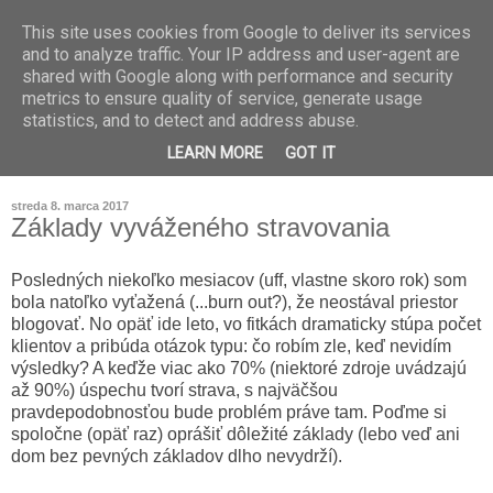
This site uses cookies from Google to deliver its services
and to analyze traffic. Your IP address and user-agent are
shared with Google along with performance and security
metrics to ensure quality of service, generate usage
statistics, and to detect and address abuse.
LEARN MORE
GOT IT
streda 8. marca 2017
Základy vyváženého stravovania
Posledných niekoľko mesiacov (uff, vlastne skoro rok) som
bola natoľko vyťažená (...burn out?), že neostával priestor
blogovať. No opäť ide leto, vo fitkách dramaticky stúpa počet
klientov a pribúda otázok typu: čo robím zle, keď nevidím
výsledky? A keďže viac ako 70% (niektoré zdroje uvádzajú
až 90%) úspechu tvorí strava, s najväčšou
pravdepodobnosťou bude problém práve tam. Poďme si
spoločne (opäť raz) oprášiť dôležité základy (lebo veď ani
dom bez pevných základov dlho nevydrží).