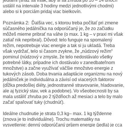
jedlami (snaž sa však, aby si sa zhruba po 10 – 14 dňoch
ustálil na intervale 3 hodiny medzi jednotlivými chodmi)
alebo si k porciám pridaj viac bielkovín.
Poznámka 2: Ďalšia vec, s ktorou treba počítať pri zmene
súčasného jedálnička na odporúčaný je, že zo začiatku
môžeš mierne pribrať na váhe (o max. 1 kg – v praxi mi však
zatiaľ nik nepribral). Dôvod: telo funguje na spomalený
režim, nepotrebuje viac energie a tak si ju ukladá. Treba
však vydržať, telo si časom zvykne, že „núdzový režim“
pominul (núdzový v zmysle, že telo nedostávalo všetky
potrebné látky, prípadne ich dostávalo v zanedbateľnom
množstve) a začne využívať väčšie množstvo energie z
tukových zásob. Doba trvania adaptácie organizmu na nový
jedálniček je individuálna a závisí od viacerých faktorov
(dĺžka predošlej diéty, jednostranné stravovanie, hladovanie,
ale aj fyzický stav, vek a podobne). Vo všeobecnosti by sa
mala ustáliť zhruba po 2 týždňoch až mesiaci a telo by malo
začať spaľovať tuky (chudnúť).
Ideálne chudnutie je strata 0,3 kg– max. 1 kg týždenne
(znova je to individuálne). Trochu matematiky na
vysvetlenie: denný odporúčaný príjem energie (jedla) je cca