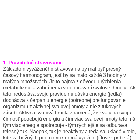
1. Pravidelné stravovanie
Základom vyváženého stravovania by mal byť presný
časový harmonogram, jesť by sa malo každé 3 hodiny v
malých množstvách. Je to najmä z dôvodu urýchlenia
metabolizmu a zabránenia v odbúravaní svalovej hmoty. Ak
telo nedostáva svoju pravidelnú dávku energie (jedla),
dochádza k čerpaniu energie (potrebnej pre fungovanie
organizmu) z aktívnej svalovej hmoty a nie z tukových
zásob. Aktívna svalová hmota znamená, že svaly na svoju
činnosť potrebujú energiu a čím viac svalovej hmoty telo má,
tým viac energie spotrebuje - tým rýchlejšie sa odbúrava
telesný tuk. Naopak, tuk je neaktívny a teda sa ukladá v tele,
kde za bežných podmienok nemá využitie (človek priberá).