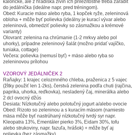
kalorické, ale z hľadiska živín ich príležitostne treba zaradiť
do jedálnička (ideálne napr. pred tréningom).
Obed: Kuracie mäso alebo ryba, 1 kopček ryže, zeleninová
obloha + môže byť polievka (ideálny je kurací vývar alebo
zeleninová, obmedziť polievky so zásmažkou a krémové
varianty)
Olovrant: zelenina na chrúmanie (1-2 mrkvy alebo pol
uhorky), prípadne zeleninový šalát (možno pridať vajíčko,
tuniaka, cottage)
Večera: polievka (nemusí byť) + mäso alebo ryba so
zeleninovou prílohou
VZOROVÝ JEDÁLNIČEK 2
Raňajky: 1 krajec celozrnného chleba, praženica z 5 vajec
(žĺtky použiť len 1-2ks), čerstvá zelenina podľa chuti (rajčina,
paprika, uhorka, reďkovka), nesladený čaj, minerálka alebo
2 dcl ovocný džús
Desiata: Nízkotučný alebo polotučný jogurt a/alebo ovocie
Obed: Rizoto so zeleninou a s kuracím mäsom (namiesto
mäsa môže byť nastrúhaný nízkotučný tvrdý syr napr.
Kleopatra 13%, Ementáler pierko 3%, Eidam 30%, tofu
alebo strukoviny, napr. fazuľa, hrášok) + môže byť aj
polievka (bez zásmažky)